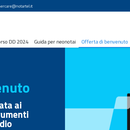
ercare@notartel.it
orso DD 2024
Guida per neonotai
Offerta di benvenuto
enuto
ata ai
trumenti
udio