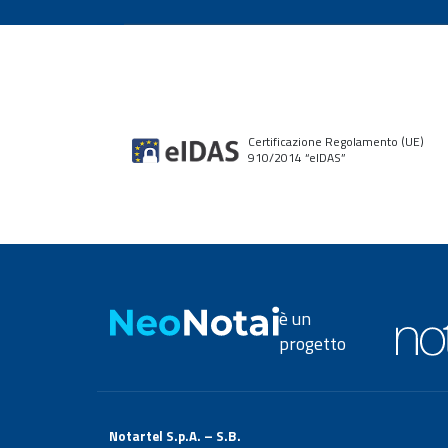
Certificazione Regolamento (UE)
910/2014 “elDAS”
è un
progetto
Notartel S.p.A. – S.B.