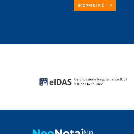
SCOPRI DI PIÙ
Certificazione Regolamento (UE)
910/2014 “elDAS”
è un