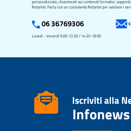
personalizzata, chiarimenti sui contenuti formativi, supporto
Notartel. Parla con un consulente Notartel per valutare i serv
06 36769306
c
Lunedì - Venerdì 9.00-13.30 / 14.30-18.00
Iscriviti alla 
Infonews