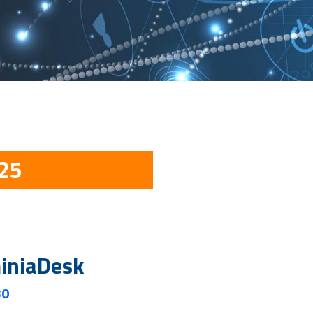
025
iniaDesk
30