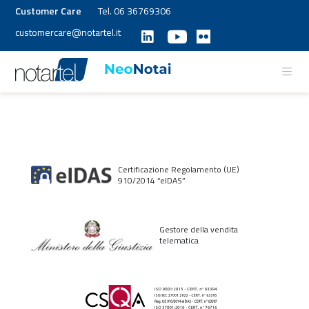
Customer Care
Tel. 06 36769306
customercare@notartel.it
Certificazione Regolamento (UE)
910/2014 “elDAS”
Gestore della vendita
telematica